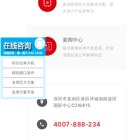
提供新的芯片及解决方案，提
升客户产品竞争力
新闻中心
提供最新的单片机资讯，行业
消息以及公司新闻动态
8/32位单片机
模拟接口器件
专用芯片方案
应用方案开发
深圳市龙岗区坂田环城南路坂田
place
国际中心C2栋815
4007-888-234
phone