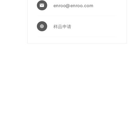
enroo@enroo.com
email
样品申请
memory